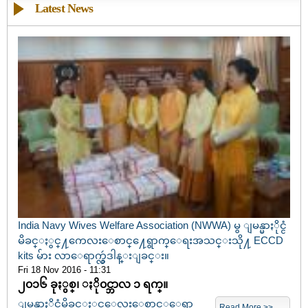
Latest News
India Navy Wives Welfare Association (NWWA) မွ ျမန္မာႏိုင္ငံ
မိခင္ႏွင္႔ကေလးေစာင္႔ေရွာက္ေရးအသင္းသို႔ ECCD
kits မ်ား လာေရာက္လွဴဒါန္းျခင္း။
Fri 18 Nov 2016 - 11:31
၂၀၁၆ ခုႏွစ္၊ ႏို၀င္ဘာလ ၁ ရက္။
ျမန္မာႏိုင္ငံမိခင္ႏွင့္ကေလးေစာင့္ေရွာ
Read More >>