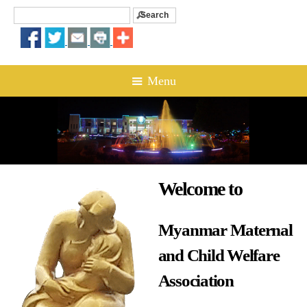
Search
Search form
☰ Menu
Welcome to
Myanmar Maternal
and Child Welfare
Association