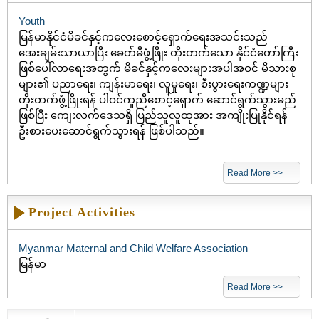
Youth
မြန်မာနိုင်ငံမိခင်နှင့်ကလေးစောင့်ရှောက်ရေးအသင်းသည်
အေးချမ်းသာယာပြီး ခေတ်မီဖွံ့ဖြိုး တိုးတက်သော နိုင်ငံတော်ကြီး
ဖြစ်ပေါ်လာရေးအတွက် မိခင်နှင့်ကလေးများအပါအဝင် မိသားစု
များ၏ ပညာရေး၊ ကျန်းမာရေး၊ လူမှုရေး၊ စီးပွားရေးကဏ္ဍများ
တိုးတက်ဖွံ့ဖြိုးရန် ပါဝင်ကူညီစောင့်ရှောက် ဆောင်ရွက်သွားမည်
ဖြစ်ပြီး ကျေးလက်ဒေသရှိ ပြည်သူလူထုအား အကျိုးပြုနိုင်ရန်
ဦးစားပေးဆောင်ရွက်သွားရန် ဖြစ်ပါသည်။
Read More >>
Project Activities
Myanmar Maternal and Child Welfare Association
မြန်မာ
Read More >>