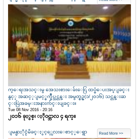
က္ေရးအသင္းမွ အေသးစားေခ်းေငြ ထပ္မံေပးအပ္ျခင္း
နွင့္ အဆင့္ျမင့္စက္ခ်ဳပ္သင္တန္း အမွတ္စဥ္(၁/၂၀၁၆) သင္တန္းဆ
င္းပြဲအခမ္းအနားက်င္းပျခင္း။
Tue 08 Nov 2016 - 20:16
၂၀၁၆ ခုႏွစ္၊ ႏို၀င္ဘာလ ၄ ရက္။
ျမန္မာႏိုင္ငံမိခင္ႏွင့္ကေလးေစာင့္ေရွာ
Read More >>