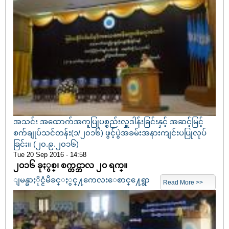
အသင်း အထောက်အကူပြုပစ္စည်းလှူဒါန်းခြင်းနှင့် အဆင့်မြင့်
စက်ချုပ်သင်တန်း(၁/၂၀၁၆) ဖွင့်ပွဲအခမ်းအနားကျင်းပပြုလုပ်
ခြင်း။ (၂၀.၉.၂၀၁၆)
Tue 20 Sep 2016 - 14:58
၂၀၁၆ ခုႏွစ္၊ စက္တင္ဘာလ ၂၀ ရက္။
ျမန္မာႏိုင္ငံမိခင္ႏွင္႔ကေလးေစာင္႔ေရွာ
Read More >>