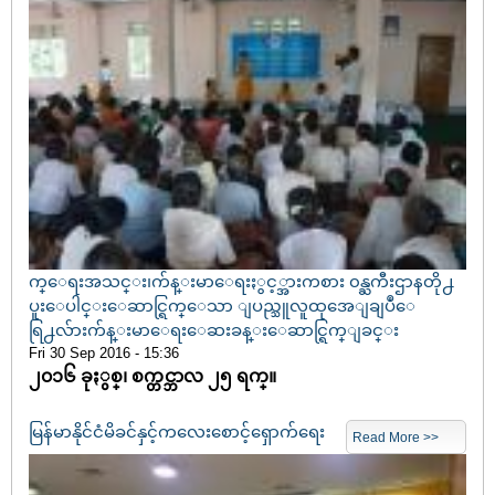
က္ေရးအသင္း၊က်န္းမာေရးႏွင့္အားကစား ၀န္ႀကီးဌာနတို႕
ပူးေပါင္းေဆာင္ရြက္ေသာ ျပည္သူလူထုအေျချပဳေ
ရြ႕လ်ားက်န္းမာေရးေဆးခန္းေဆာင္ရြက္ျခင္း
Fri 30 Sep 2016 - 15:36
၂၀၁၆ ခုႏွစ္၊ စက္တင္ဘာလ ၂၅ ရက္။
မြန်မာနိုင်ငံမိခင်နှင့်ကလေးစောင့်ရှောက်ရေး
Read More >>