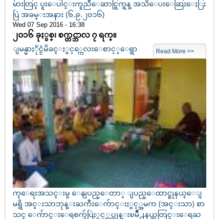
မ်ားတြင္ ပူးေပါင္းကူညီေဆာင္ရြက္ရန္ အသိေပးေဆြးေႏြး
ပြဲ အခမ္းအနား (၆.၉.၂၀၁၆)
Wed 07 Sep 2016 - 16:38
၂၀၁၆ ခုႏွစ္၊ စက္တင္ဘာလ ၇ ရက္။
ျမန္မာႏိုင္ငံမိခင္ႏွင့္ကေလးေစာင့္ေရွာ
Read More >>
က္ေရးအသင္းမွ ေနျပည္ေတာ္ ျပည္ေထာင္စုနယ္ေျ
မရွိ အင္းသာဘုန္းႀကီးေက်ာင္းႏွင့္အမက (အင္းသာ) စာ
သင္ ေက်ာင္းေရစက္ခ်ပြဲႏွင့္တပ္ကုန္းၿမိဳ႕နယ္အတြင္းေရႀ