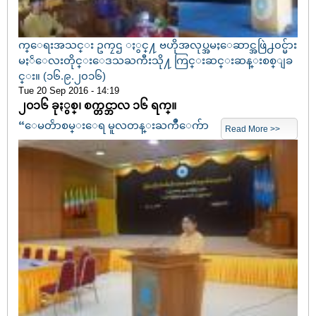
က္ေရးအသင္း ဥကၠဌ ႏွင္႔ ဗဟိုအလုပ္အမႈေဆာင္အဖြဲ႕၀င္မ်ား
မႏၲေလးတိုင္းေဒသႀကီးသို႔ ကြင္းဆင္းဆန္းစစ္ျခ
င္း။ (၁၆.၉.၂၀၁၆)
Tue 20 Sep 2016 - 14:19
၂၀၁၆ ခုႏွစ္၊ စက္တင္ဘာလ ၁၆ ရက္။
“ေမတၲာစမ္းေရ မူလတန္းႀကိဳေက်ာ
Read More >>