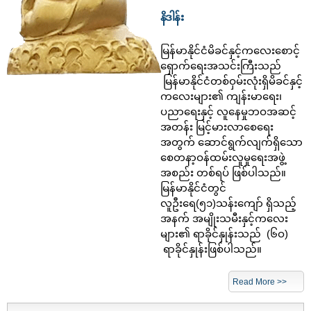
နိဒါန်း
မြန်မာနိုင်ငံမိခင်နှင့်ကလေးစောင့်
ရှောက်ရေးအသင်းကြီးသည်
မြန်မာနိုင်ငံတစ်ဝှမ်းလုံးရှိမိခင်နှင့်
ကလေးများ၏ ကျန်းမာရေး၊
ပညာရေးနှင့် လူနေမှုဘဝအဆင့်
အတန်း မြင့်မားလာစေရေး
အတွက် ဆောင်ရွက်လျက်ရှိသော
စေတနာ့ဝန်ထမ်းလူမှုရေးအဖွဲ့
အစည်း တစ်ရပ် ဖြစ်ပါသည်။
မြန်မာနိုင်ငံတွင်
လူဦးရေ(၅၁)သန်းကျော် ရှိသည့်
အနက် အမျိုးသမီးနှင့်ကလေး
များ၏ ရာခိုင်နှုန်းသည် (၆ဝ)
ရာခိုင်နှုန်းဖြစ်ပါသည်။
Read More >>