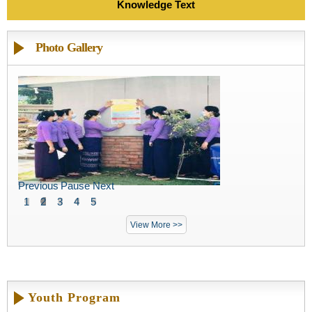
Knowledge Text
Photo Gallery
Previous
Pause
Next
1
2
3
4
5
View More >>
Youth Program