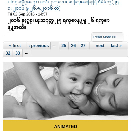
ပါ၀င္ႏိုင္ေရး အသိပညာေပး ေဆြးေႏြးပြဲ စီမံခ်က္(၂၅.
၈. ၂၀၁၆ မွ ၂၆.၈.၂၀၁၆ ထိ)
Fri 02 Sep 2016 - 14:57
၂၀၁၆ ခုႏွစ္၊ ၾသဂုတ္လ ၂၅ ရက္ေန႔မွ ၂၆ ရက္ေ
န႔အထိ။
Read More >>
Pages
« first
‹ previous
…
25
26
27
28
next ›
29
30
last »
31
32
33
…
ANIMATED