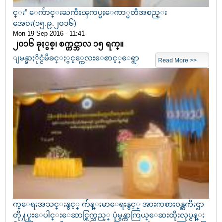
င္း” ေက်ာင္းႀကီးၾကပ္မႈေကာ္မတီအစည္း
အေ၀း(၁၅.၉.၂၀၁၆)
Mon 19 Sep 2016 - 11:41
၂၀၁၆ ခုႏွစ္၊ စက္တင္ဘာလ ၁၅ ရက္။
ျမန္မာႏိုင္ငံမိခင္ႏွင့္ကေလးေစာင့္ေရွာ
Read More >>
က္ေရးအသင္းနွင့္ က်န္းမာေရးနွင့္ အားကစား၀န္ႀကီးဌာ
တို႔ပူးေပါင္းေဆာင္ရြက္သည့္ ပုံမွန္ကာကြယ္ေဆးထိုးလုပ္ငန္း