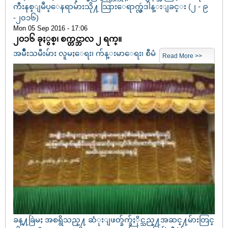
ကီးနစ္ျမဳပ္ေနရာမ်ားသို႔ သြားေရာက္လွဴဒါန္းျခင္း (၂ - ၉
-၂၀၁၆)
Mon 05 Sep 2016 - 17:06
၂၀၁၆ ခုႏွစ္၊ စက္တင္ဘာလ ၂ ရက္။
အမ်ိဳးသမီးမ်ား လူမႈေရး၊ က်န္းမာေရး၊ စီမံ
Read More >>
ခန္႔ခြဲမႈ အစရွိသည္႔ ဆံုးျဖတ္ခ်က္ခ်ႏိုင္သည္႔အဆင္႔မ်ားတြင္