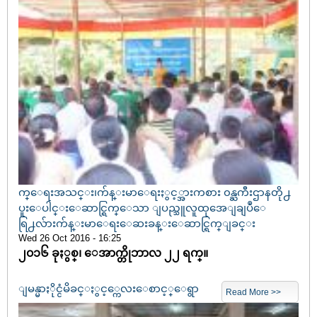
က္ေရးအသင္း၊က်န္းမာေရးႏွင့္အားကစား ၀န္ႀကီးဌာနတို႕
ပူးေပါင္းေဆာင္ရြက္ေသာ ျပည္သူလူထုအေျချပဳေ
ရြ႕လ်ားက်န္းမာေရးေဆးခန္းေဆာင္ရြက္ျခင္း
Wed 26 Oct 2016 - 16:25
၂၀၁၆ ခုႏွစ္၊ ေအာက္တိုဘာလ ၂၂ ရက္။
ျမန္မာႏိုင္ငံမိခင္ႏွင့္ကေလးေစာင့္ေရွာ
Read More >>