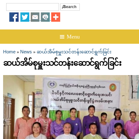
Search
Search form
☰ Menu
Home
News
ဆယ်အိမ်စုမှူးသင်တန်းဆောင်ရွက်ခြင်း
»
»
You are here
ဆယ်အိမ်စုမှူးသင်တန်းဆောင်ရွက်ခြင်း