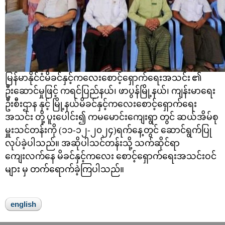
မြန်မာနိုင်ငံမိခင်နှင့်ကလေးစောင့်ရှောက်ရေးအသင်း
၏
ဦးဆောင်မှုဖြင့် ကရင်ပြည်နယ်၊ ဖာပွန်မြို့နယ်၊ ကျန်းမာရေး
ဦးစီးဌာန နှင့် မြို့နယ်မိခင်နှင့်ကလေးစောင့်ရှောက်ရေး
အသင်း တို့ ပူးပေါင်း၍ ကမမောင်းကျေးရွာ တွင် ဆယ်အိမ်စု
မှူးသင်တန်းကို (၁၁-၁၂-၂၀၂၄)ရက်နေ့တွင် ဆောင်ရွက်ပြု
လုပ်ခဲ့ပါသည်။ အဆိုပါသင်တန်းသို့ သက်ဆိုင်ရာ
ကျေးလက်နေ မိခင်နှင့်ကလေး စောင့်ရှောက်ရေးအသင်းဝင်
များ မှ တက်ရောက်ခဲ့ကြပါသည်။
english