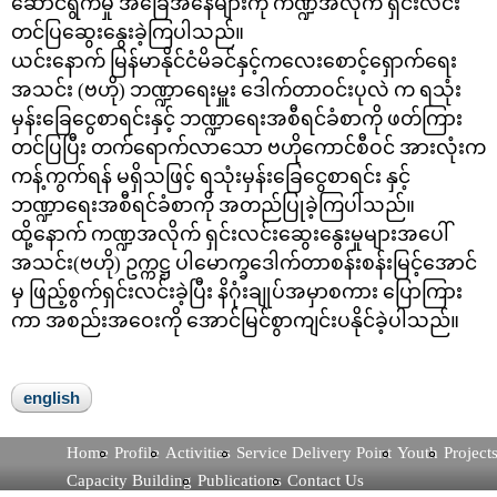
ဆောင်ရွက်မှု အခြေအနေများကို ကဏ္ဍအလိုက် ရှင်းလင်း
တင်ပြဆွေးနွေးခဲ့ကြပါသည်။
ယင်းနောက် မြန်မာနိုင်ငံမိခင်နှင့်ကလေးစောင့်ရှောက်ရေး
အသင်း (ဗဟို) ဘဏ္ဍာရေးမှူး ဒေါက်တာဝင်းပုလဲ က ရသုံး
မှန်းခြေငွေစာရင်းနှင့် ဘဏ္ဍာရေးအစီရင်ခံစာကို ဖတ်ကြား
တင်ပြပြီး တက်ရောက်လာသော ဗဟိုကောင်စီဝင် အားလုံးက
ကန့်ကွက်ရန် မရှိသဖြင့် ရသုံးမှန်းခြေငွေစာရင်း နှင့်
ဘဏ္ဍာရေးအစီရင်ခံစာကို အတည်ပြုခဲ့ကြပါသည်။
ထို့နောက် ကဏ္ဍအလိုက် ရှင်းလင်းဆွေးနွေးမှုများအပေါ်
အသင်း(ဗဟို) ဥက္ကဋ္ဌ ပါမောက္ခဒေါက်တာစန်းစန်းမြင့်အောင်
မှ ဖြည့်စွက်ရှင်းလင်းခဲ့ပြီး နိဂုံးချုပ်အမှာစကား ပြောကြား
ကာ အစည်းအဝေးကို အောင်မြင်စွာကျင်းပနိုင်ခဲ့ပါသည်။
english
Home
Profile
Activities
Service Delivery Point
Youth
Project
Capacity Building
Publications
Contact Us