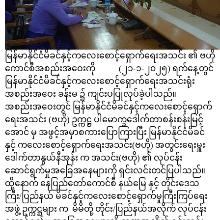
မြန်မာနိုင်ငံမိခင်နှင့်ကလေးစောင့်ရှောက်ရေးအသင်း ၏ ဗဟို
ကောင်စီအစည်းအဝေးကို (၂၁-၁-၂၀၂၅) ရက်နေ့တွင်
မြန်မာနိုင်ငံမိခင်နှင့်ကလေးစောင့်ရှောက်ရေးအသင်းရုံး
အစည်းအဝေး ခန်းမ ၌ ကျင်းပပြုလုပ်ခဲ့ပါသည်။
အစည်းအဝေးတွင် မြန်မာနိုင်ငံမိခင်နှင့်ကလေးစောင့်ရှောက်
ရေးအသင်း (ဗဟို)
ဥက္က
ဋ္ဌ
ပါမောက္ခဒေါက်တာစန်းစန်းမြင့်
အောင် မှ အဖွင့်အမှာစကားပြောကြားပြီး မြန်မာနိုင်ငံမိခင်
နှင့် ကလေးစောင့်ရှောက်ရေးအသင်း(ဗဟို) အတွင်းရေးမှူး
ဒေါက်တာနွယ်နီအုန်း က အသင်း(ဗဟို) ၏ လုပ်ငန်း
ဆောင်ရွက်မှုအခြေအနေများကို ရှင်းလင်းတင်ပြပါသည်။
ထို့နောက် နေပြည်တော်ကောင်စီ နယ်မြေ နှင့် တိုင်းဒေသ
ကြီး/ပြည်နယ် မိခင်နှင့်ကလေးစောင့်ရှောက်မှုကြီးကြပ်ရေး
အဖွဲ့ ဥက္ကဋ္ဌများ က မိမိတို့ တိုင်း/ပြည်နယ်အလိုက် လုပ်ငန်း