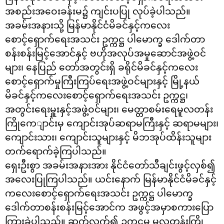
အစည်းအဝေးခန်းမ၌ ကျင်းပပြု လုပ်ခဲ့ပါသည်။
အခမ်းအနားသို့ မြန်မာနိုင်ငံမိခင်နှင့်ကလေး
စောင့်‌ရှောက်ရေးအသင်း ဥက္ကဋ္ဌ ပါမောက္ခ ဒေါက်တာ
စန်းစန်းမြင့်အောင်နှင့် ဗဟိုအလုပ်အမှုဆောင်အဖွဲ့ဝင်
များ၊ နေပြည် တော်အတွင်းရှိ ခရိုင်မိခင်နှင့်ကလေး
စောင့်‌ရှောက်မှုကြီးကြပ်ရေးအဖွဲ့ဝင်များနှင့် မြို့နယ်
မိခင်နှင့်ကလေးစောင့်ရှောက်ရေးအသင်း ဥက္ကဋ္ဌ၊
အတွင်း‌ရေးမှူးနှင့်အဖွဲ့ဝင်များ၊ မေတ္တာစမ်းရေမူလတန်း
ကြိုကေျာင်းမှ ကျောင်းအုပ်ဆရာမကြီးနှင့် ဆရာမများ၊
ကျောင်းသား၊ ကျောင်းသူများနှင့် မိဘအုပ်ထိန်းသူများ
တက်ရောက်ခဲ့ကြပါသည်။
ရှေးဦးစွာ အခမ်းအနားအား နိုင်ငံတော်သီချင်းဖွင့်လှစ်၍
အလေးပြုကြပါသည်။ ယင်းနောက် မြန်မာနိုင်ငံမိခင်နှင့်
ကလေးစောင့်‌ရှောက်ရေးအသင်း ဥက္ကဋ္ဌ ပါမောက္ခ
ဒေါက်တာစန်းစန်းမြင့်အောင်က အဖွင့်အမှာစကားပြော
ကြားခဲ့ပါသည်။ ဆက်လက်၍ ဥက္ကဋ္ဌမှ မူလတန်းကြို