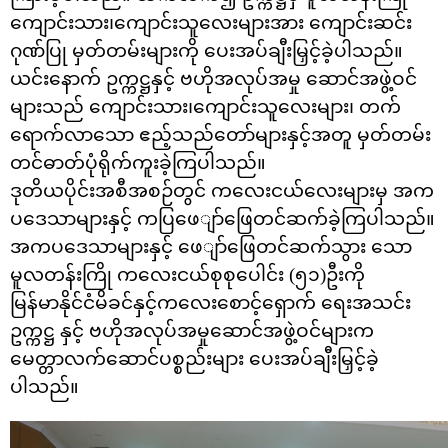
ကျောင်းသား၊ကျောင်းသူလေးများအား ကျောင်းဆင်း
ဂုဏ်ပြု မှတ်တမ်းများကို ပေးအပ်ချီးမြှင့်ခဲ့ပါသည်။
ယင်းနောက် ဥက္ကဋ္ဌနှင့် ဗဟိုအလုပ်အမှု ဆောင်အဖွဲ့ဝင်
များသည် ကျောင်းသား၊ကျောင်းသူလေးများ၊ တက်
ရောက်လာသော ဧည့်သည်တော်များနှင့်အတူ မှတ်တမ်း
တင်ဓာတ်ပုံရိုက်ကူးခဲ့ကြပါသည်။
ဒုတိယပိုင်းအစီအစဉ်တွင် ကလေးငယ်လေးများမှ အက
ပဒေသာများနှင့် ကပြဖေျာ်ဖြေတင်ဆက်ခဲ့ကြပါသည်။
အကပ‌ဒေသာများနှင့် ဖေျာ်ဖြေတင်ဆက်သွား သော
မူလတန်းကြို ကလေးငယ်စုစု‌ပေါင်း (၅၁)ဦးကို
မြန်မာနိုင်ငံမိခင်နှင့်ကလေးစောင့်‌ရှောက် ရေးအသင်း
ဥက္ကဋ္ဌ နှင့် ဗဟိုအလုပ်အမှုဆောင်အဖွဲ့ဝင်များက
မေတ္တာလက်ဆောင်ပစ္စည်းများ ပေးအပ်ချီးမြှင့်ခဲ့
ပါသည်။