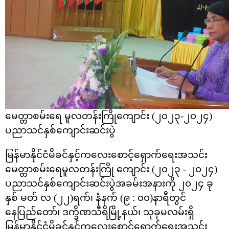
မေတ္တာစမ်းရေ မူလတန်းကြိုကျောင်း (၂၀၂၃-၂၀၂၄)
ပညာသင်နှစ်ကျောင်းဆင်းပွဲ
မြန်မာနိုင်ငံမိခင်နှင့်က‌လေးစောင့်‌ရှောက်ရေးအသင်း
မေတ္တာစမ်း‌ရေမူလတန်းကြို ကျောင်း (၂၀၂၃ - ၂၀၂၄)
ပညာသင်နှစ်ကျောင်းဆင်းပွဲအခမ်းအနားကို ၂၀၂၄ ခု
နှစ် မတ် လ (၂၂)ရက်၊ နံနက် (၉
: ၀၀)နာရီတွင်
နေပြည်တော်၊ ဒက္ခိဏသီရိမြို့နယ်၊ သုခုမလမ်းရှိ
မြန်မာနိုင်ငံမိခင်နှင့်ကလေးစောင့်ရှောက်ရေးအသင်း