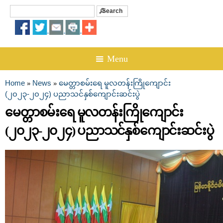
Search
Search form
☰ Menu
Home
News
မေတ္တာစမ်းရေ မူလတန်းကြိုကျောင်း
»
»
You are here
(၂၀၂၃-၂၀၂၄) ပညာသင်နှစ်ကျောင်းဆင်းပွဲ
မေတ္တာစမ်းရေ မူလတန်းကြိုကျောင်း
(၂၀၂၃-၂၀၂၄) ပညာသင်နှစ်ကျောင်းဆင်းပွဲ