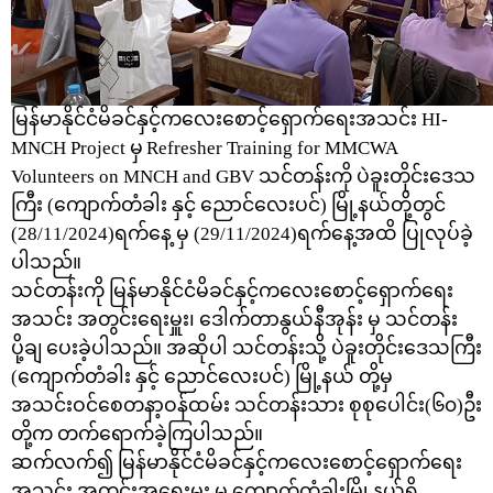
မြန်မာနိုင်ငံမိခင်နှင့်ကလေးစောင့်ရှောက်ရေးအသင်း
HI-
MNCH Project
မှ
Refresher Training for MMCWA
Volunteers on MNCH and GBV
သင်တန်းကို ပဲခူးတိုင်းဒေသ
ကြီး (ကျောက်တံခါး နှင့် ညောင်လေးပင်) မြို့နယ်တို့တွင်
(28/11/2024)ရက်နေ့ မှ (29/11/2024)ရက်နေ့အထိ ပြုလုပ်ခဲ့
ပါသည်။
သင်တန်းကို မြန်မာနိုင်ငံမိခင်နှင့်ကလေးစောင့်ရှောက်ရေး
အသင်း အတွင်းရေးမှူး၊ ဒေါက်တာနွယ်နီအုန်း မှ သင်တန်း
ပို့ချ ပေးခဲ့ပါသည်။ အဆိုပါ သင်တန်းသို့ ပဲခူးတိုင်းဒေသကြီး
(ကျောက်တံခါး နှင့် ညောင်လေးပင်) မြို့နယ် တို့မှ
အသင်းဝင်စေတနာ့ဝန်ထမ်း သင်တန်းသား စုစုပေါင်း(၆၀)ဦး
တို့က တက်ရောက်ခဲ့ကြပါသည်။
ဆက်လက်၍ မြန်မာနိုင်ငံမိခင်နှင့်ကလေးစောင့်ရှောက်ရေး
အသင်း အတွင်းအရေးမှူး မှ ကျောက်တံခါးမြို့နယ်ရှိ