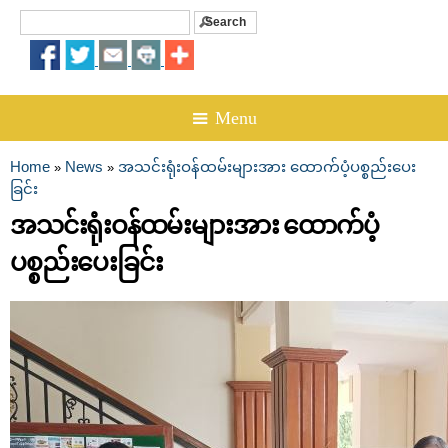
Search
Search form
☰ Menu
Home
News
အသင်းရုံးဝန်ထမ်းများအား ထောက်ပံ့ပစ္စည်းပေး
»
»
You are here
ခြင်း
အသင်းရုံးဝန်ထမ်းများအား ထောက်ပံ့
ပစ္စည်းပေးခြင်း