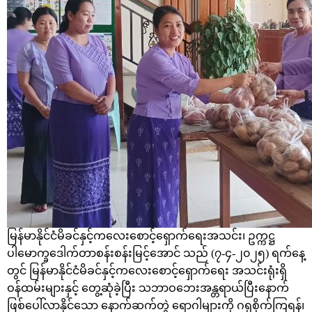
မြန်မာနိုင်ငံမိခင်နှင့်ကလေးစောင့်ရှောက်ရေးအသင်း၊ ဥက္ကဋ္ဌ
ပါမောက္ခဒေါက်တာစန်းစန်းမြင့်အောင် သည် (၇-၄-၂၀၂၅) ရက်နေ့
တွင် မြန်မာနိုင်ငံမိခင်နှင့်ကလေးစောင့်ရှောက်ရေး အသင်းရုံးရှိ
ဝန်ထမ်းများနှင့် တွေ့ဆုံခဲ့ပြီး သဘာဝဘေးအန္တရာယ်ပြီးနောက်
ဖြစ်ပေါ်လာနိုင်သော နောက်ဆက်တွဲ ရောဂါများကို ဂရုစိုက်ကြရန်၊