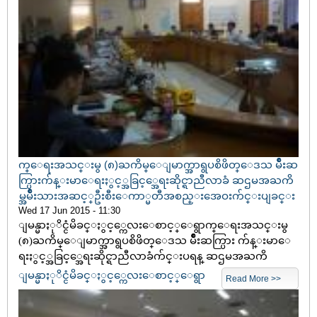
က္ေရးအသင္းမွ (၈)ႀကိမ္ေျမာက္အာရွပစိဖိတ္ေဒသ မ်ိဳးဆ
က္ပြားက်န္းမာေရးႏွင့္အခြင့္အေရးဆိုင္ရာညီလာခံ ဆဌမအႀကိ
မ္အမ်ိဳးသားအဆင့္ဦးစီးေကာ္မတီအစည္းအေဝးက်င္းပျခင္း
Wed 17 Jun 2015 - 11:30
ျမန္မာႏုိင္ငံမိခင္ႏွင့္ကေလးေစာင့္ေရွာက္ေရးအသင္းမွ
(၈)ႀကိမ္ေျမာက္အာရွပစိဖိတ္ေဒသ မ်ိဳးဆက္ပြား က်န္းမာေ
ရးႏွင့္အခြင့္အေရးဆိုင္ရာညီလာခံက်င္းပရန္ ဆဌမအႀကိ
ျမန္မာႏုိင္ငံမိခင္ႏွင့္ကေလးေစာင့္ေရွာ
Read More >>