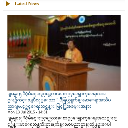
Latest News
ျမန္မာႏုိင္ငံမိခင္ႏွင့္ကေလးေစာင့္ေရွာက္ေရးအသ
င္း၌က်င္းပျပဳလုပ္ေသာ '' ပ်ိဳရြယ္သူက်န္းမာေရးအသိပ
ညာျမႇင့္တင္ေရးသင္တန္း''ဖြင့္ပြဲအခမ္းအနား
Mon 13 Jul 2015 - 14:31
ျမန္မာႏုိင္ငံမိခင္ႏွင့္ကေလးေစာင့္ေရွာက္ေရးအသင္းႏွ
င့္က်န္းမာေရးဝန္ႀကီးဌာန(က်န္းမာပညာဌာန)တို႕ပူးေပါ