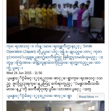
က္ေရးအသင္း၊ က်န္းမာေရးဝန္ႀကီးဌာနႏွင့္ Smile
Operation (Japan) တို႕ပူးေပါင္း၍ ေနျပည္ေတာ္ ကုတ
င္(၁ဝဝဝ)ျပည္သူ႕ေဆး႐ုံႀကီးတြင္ ခြဲစိတ္ကုသမႈခံယူမည့္ ႏႈ
တ္ခမ္းကြဲ၊အာေခါင္ကြဲလူနာမ်ားကိုသြားေရာက္ၾကည့္ရႈေထာ
က္ပံ့ျခင္း
Wed 24 Jun 2015 - 11:56
ျမန္မာႏုိင္ငံမိခင္ႏွင့္ကေလးေစာင့္ေရွာက္ေရးအသင္းသ
ည္ ဇူလိုင္လ(၃)ရက္ေန႕တြင္ က်ေရာက္မည့္ ''ျမန္မာအမ်ိဳးသမီး
မ်ားေန႕''ကို ႀကိဳဆိုဂုဏ္ျပဳေသာအားျဖင့္ ႏႈတ္
ျမန္မာႏုိင္ငံမိခင္ႏွင့္ကေလးေစာင့္ေရွာ
Read More >>