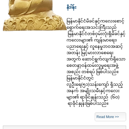
နိဒါန်း
မြန်မာနိုင်ငံမိခင်နှင့်ကလေးစောင့်
ရှောက်ရေးအသင်းကြီးသည်
မြန်မာနိုင်ငံတစ်ဝှမ်းလုံးရှိမိခင်နှင့်
ကလေးများ၏ ကျန်းမာရေး၊
ပညာရေးနှင့် လူနေမှုဘဝအဆင့်
အတန်း မြင့်မားလာစေရေး
အတွက် ဆောင်ရွက်လျက်ရှိသော
စေတနာ့ဝန်ထမ်းလူမှုရေးအဖွဲ့
အစည်း တစ်ရပ် ဖြစ်ပါသည်။
မြန်မာနိုင်ငံတွင်
လူဦးရေ(၅၁)သန်းကျော် ရှိသည့်
အနက် အမျိုးသမီးနှင့်ကလေး
များ၏ ရာခိုင်နှုန်းသည် (၆ဝ)
ရာခိုင်နှုန်းဖြစ်ပါသည်။
Read More >>