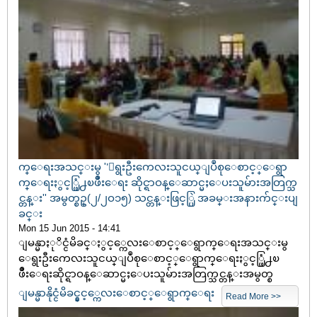
က္ေရးအသင္းမွ ''ေရွးဦးကေလးသူငယ္ျပဳစုေစာင့္ေရွာ
က္ေရးႏွင့္ဖြံ႕ၿဖိဳးေရး ဆိုင္ရာဝန္ေဆာင္မႈေပးသူမ်ားအတြက္သ
င္တန္း'' အမွတ္စဥ္(၂/၂ဝ၁၅) သင္တန္းဖြင့္ပြဲ အခမ္းအနားက်င္းပျ
ခင္း
Mon 15 Jun 2015 - 14:41
ျမန္မာႏုိင္ငံမိခင္ႏွင့္ကေလးေစာင့္ေရွာက္ေရးအသင္းမွ
ေရွးဦးကေလးသူငယ္ျပဳစုေစာင့္ေရွာက္ေရးႏွင့္ဖြံ႕ၿ
ဖိဳးေရးဆိုင္ရာဝန္ေဆာင္မႈေပးသူမ်ားအတြက္သင္တန္းအမွတ္စ
ျမန္မာနိုင္ငံမိခင္နွင့္ကေလးေစာင့္ေရွာက္ေရး
Read More >>