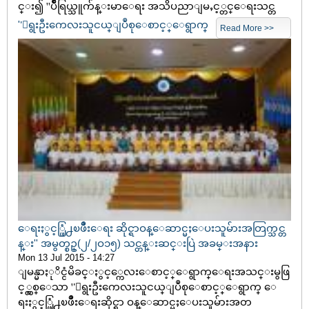
င္း၍ ''ပ်ိဳရြယ္သူက်န္းမာေရး အသိပညာျမႇင့္တင္ေရးသင္တ
''ေရွးဦးကေလးသူငယ္ျပဳစုေစာင့္ေရွာက္
Read More >>
ေရးႏွင့္ဖြံ႕ၿဖိဳးေရး ဆိုင္ရာဝန္ေဆာင္မႈေပးသူမ်ားအတြက္သင္တ
န္း'' အမွတ္စဥ္(၂/၂ဝ၁၅) သင္တန္းဆင္းပြဲ အခမ္းအနား
Mon 13 Jul 2015 - 14:27
ျမန္မာႏုိင္ငံမိခင္ႏွင့္ကေလးေစာင့္ေရွာက္ေရးအသင္းမွဖြ
င့္လွစ္ေသာ ''ေရွးဦးကေလးသူငယ္ျပဳစုေစာင့္ေရွာက္ ေ
ရးႏွင့္ဖြံ႕ၿဖိဳးေရးဆိုင္ရာ ဝန္ေဆာင္မႈေပးသူမ်ားအတ