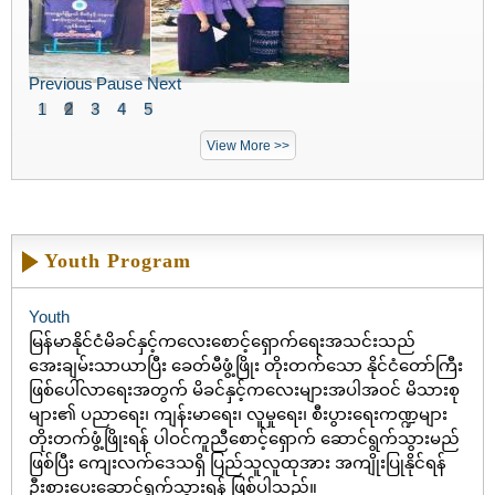
Previous
Pause
Next
1
2
3
4
5
View More >>
Youth Program
Youth
မြန်မာနိုင်ငံမိခင်နှင့်ကလေးစောင့်ရှောက်ရေးအသင်းသည်
အေးချမ်းသာယာပြီး ခေတ်မီဖွံ့ဖြိုး တိုးတက်သော နိုင်ငံတော်ကြီး
ဖြစ်ပေါ်လာရေးအတွက် မိခင်နှင့်ကလေးများအပါအဝင် မိသားစု
များ၏ ပညာရေး၊ ကျန်းမာရေး၊ လူမှုရေး၊ စီးပွားရေးကဏ္ဍများ
တိုးတက်ဖွံ့ဖြိုးရန် ပါဝင်ကူညီစောင့်ရှောက် ဆောင်ရွက်သွားမည်
ဖြစ်ပြီး ကျေးလက်ဒေသရှိ ပြည်သူလူထုအား အကျိုးပြုနိုင်ရန်
ဦးစားပေးဆောင်ရွက်သွားရန် ဖြစ်ပါသည်။