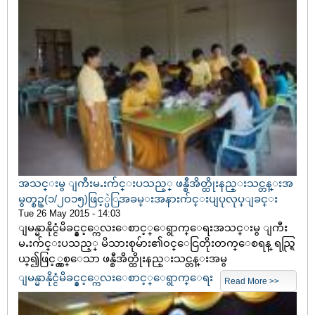
အသင္းမွ ျကီးမႉးက်င္းပသည့္ ဖန္စီအိတ္ထိုးနည္းသင္တန္းအ
မွတ္စဥ္(၁/၂၀၁၅)ဖြင့္ပဲြအခမ္းအနားက်င္းပျပုလုပ္ျခင္း
Tue 26 May 2015 - 14:03
ျမန္မာနိုင္ငံမိခင္နွင့္ကေလးေစာင့္ေရွာက္ေရးအသင္းမွ ျကီး
မႉးက်င္းပသည့္ မိသားစုမ်ား၏၀င္ေငြတိုးတက္ေစရန္ ရည္ရြ
ယ္၍ဖြင့္လွစ္ေသာ ဖန္စီအိတ္ထိုးနည္းသင္တန္းအမွ
ျမန္မာနိုင္ငံမိခင္နွင့္ကေလးေစာင့္ေရွာက္ေရး
Read More >>