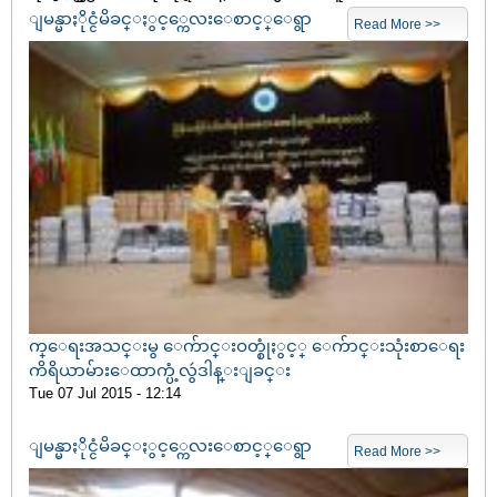
ျမန္မာႏိုင္ငံမိခင္ႏွင့္ကေလးေစာင့္ေရွာ
Read More >>
က္ေရးအသင္းမွ ေက်ာင္းဝတ္စုံႏွင့္ ေက်ာင္းသုံးစာေရး
ကိရိယာမ်ားေထာက္ပံ့လွဴဒါန္းျခင္း
Tue 07 Jul 2015 - 12:14
ျမန္မာႏိုင္ငံမိခင္ႏွင့္ကေလးေစာင့္ေရွာ
Read More >>