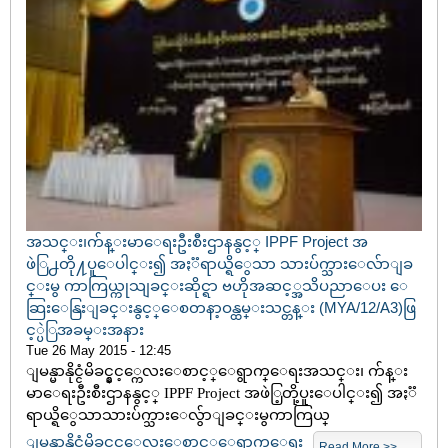
အသင္း၊က်န္းမာေရးဦးစီးဌာနနွင့္ IPPF Project အ
ဖဲြ႕တို႔ပူေပါင္း၍ အႏၱရာယ္ရိွေသာ သားပ်က္သားေလ်ာျခ
င္းမွ ကာကြယ္ကုသျခင္းဆိုင္ရာ ဗဟိုအဆင့္အသိပညာေပး ေ
ဆြးေနြးျခင္းနွင့္ေစတနာ့ဝန္ထမ္းသင္တန္း (MYA/12/A3)ဖြ
င့္ပဲြအခမ္းအနား
Tue 26 May 2015 - 12:45
ျမန္မာနိုင္ငံမိခင္နွင့္ကေလးေစာင့္ေရွာက္ေရးအသင္း၊ က်န္း
မာေရးဦးစီးဌာနနွင့္ IPPF Project အဖဲြ့တို့ပူးေပါင္း၍ အႏၱ
ရာယ္ရိွေသာသားပ်က္သားေလွ်ာျခင္းမွကာကြယ္
ျမန္မာနိုင္ငံမိခင္နွင့္ကေလးေစာင့္ေရွာက္ေရး
Read More >>