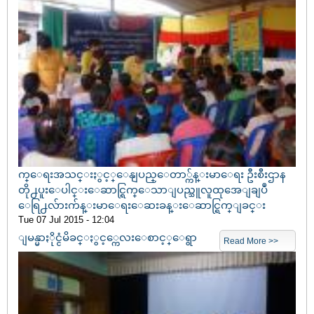
က္ေရးအသင္းႏွင့္ေနျပည္ေတာ္က်န္းမာေရး ဦးစီးဌာန
တို႕ပူးေပါင္းေဆာင္ရြက္ေသာျပည္သူလူထုအေျချပဳ
ေရြ႕လ်ားက်န္းမာေရးေဆးခန္းေဆာင္ရြက္ျခင္း
Tue 07 Jul 2015 - 12:04
ျမန္မာႏိုင္ငံမိခင္ႏွင့္ကေလးေစာင့္ေရွာ
Read More >>