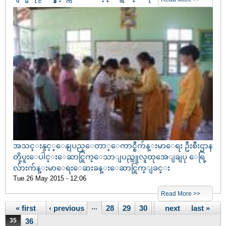
အသင္းနွင့္ေနျပည္ေတာ္ေကာင္စီက်န္းမာေရး ဦးစီးဌာန
တို့ပူးေပါင္းေဆာင္ရြက္ေသာျပည္သူလူထုအေျချပု ေရြ့
လ်ားက်န္းမာေရးေဆးခန္းေဆာင္ရြက္ျခင္း
Tue 26 May 2015 - 12:06
Read More >>
Pages
« first
‹ previous
…
28
29
30
31
next ›
32
33
last »
34
35
36