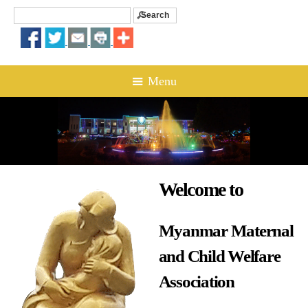
Search
Search form
☰ Menu
Welcome to
Myanmar Maternal
and Child Welfare
Association